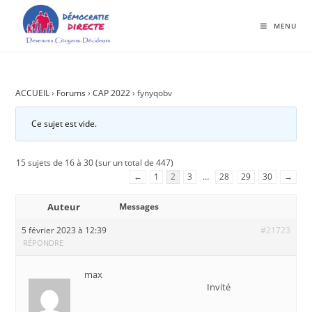
MENU
ACCUEIL
›
Forums
›
CAP 2022
›
fynyqobv
Ce sujet est vide.
15 sujets de 16 à 30 (sur un total de 447)
←
1
2
3
…
28
29
30
→
Auteur
Messages
5 février 2023 à 12:39
#21723
RÉPONDRE
max
Invité