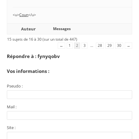
<u>
Coun
</u>
Auteur
Messages
15 sujets de 16 à 30 (sur un total de 447)
←
1
2
3
…
28
29
30
→
Répondre à : fynyqobv
Vos informations :
Pseudo :
Mail :
Site :