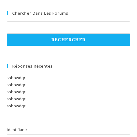
Chercher Dans Les Forums
Réponses Récentes
sohbwdqr
sohbwdqr
sohbwdqr
sohbwdqr
sohbwdqr
Identifiant: