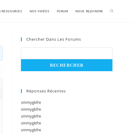
S/RESSOURCES
NOS VIDÉOS
FORUM
NOUS REJOINDRE
Chercher Dans Les Forums
→
Réponses Récentes
smmygkfre
smmygkfre
smmygkfre
smmygkfre
smmygkfre