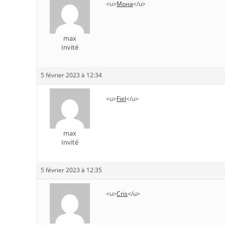
<u>
Мона
</u>
max
Invité
5 février 2023 à 12:34
<u>
Fiel
</u>
max
Invité
5 février 2023 à 12:35
<u>
Cris
</u>