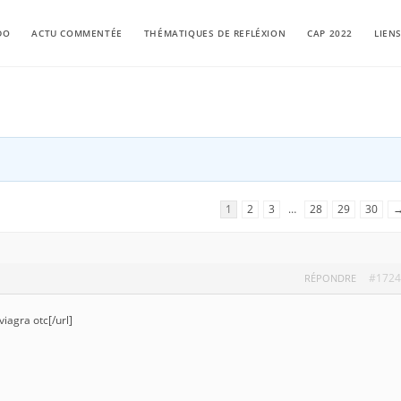
DO
ACTU COMMENTÉE
THÉMATIQUES DE REFLÉXION
CAP 2022
LIEN
1
2
3
…
28
29
30
#1724
RÉPONDRE
viagra otc[/url]