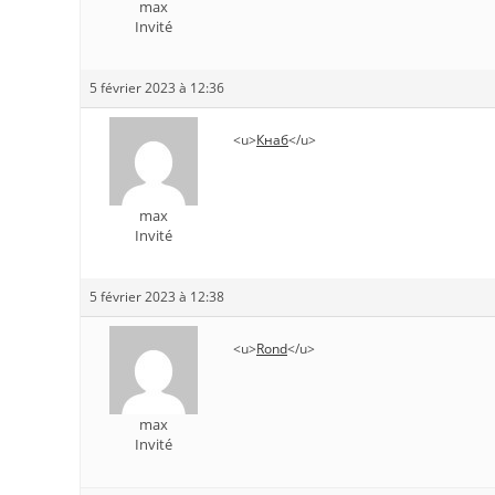
max
Invité
5 février 2023 à 12:36
<u>
Кнаб
</u>
max
Invité
5 février 2023 à 12:38
<u>
Rond
</u>
max
Invité