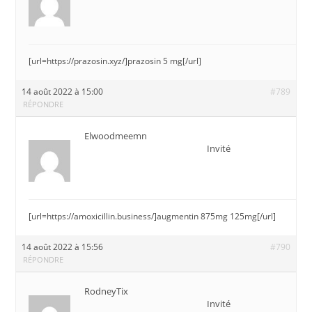
[url=https://prazosin.xyz/]prazosin 5 mg[/url]
14 août 2022 à 15:00
#789
RÉPONDRE
Elwoodmeemn
Invité
[url=https://amoxicillin.business/]augmentin 875mg 125mg[/url]
14 août 2022 à 15:56
#790
RÉPONDRE
RodneyTix
Invité