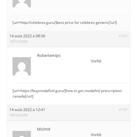
[url=http://celebrex.guru/]best price for celebrex generic[/url]
14 août 2022 à 08:56
#784
RÉPONDRE
Robertemips
Invité
[url=https://buymodafinil.guru/]how to get modafinil prescription
canada[/url]
14 août 2022 à 12:41
#786
RÉPONDRE
Miclmit
Invité