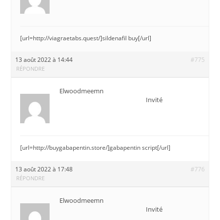
[url=http://viagraetabs.quest/]sildenafil buy[/url]
13 août 2022 à 14:44
#775
RÉPONDRE
Elwoodmeemn
Invité
[url=http://buygabapentin.store/]gabapentin script[/url]
13 août 2022 à 17:48
#776
RÉPONDRE
Elwoodmeemn
Invité