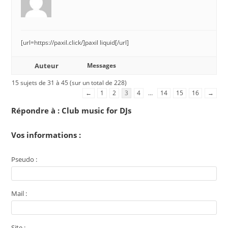
[url=https://paxil.click/]paxil liquid[/url]
Auteur
Messages
15 sujets de 31 à 45 (sur un total de 228)
←
1
2
3
4
…
14
15
16
→
Répondre à : Club music for DJs
Vos informations :
Pseudo :
Mail :
Site :