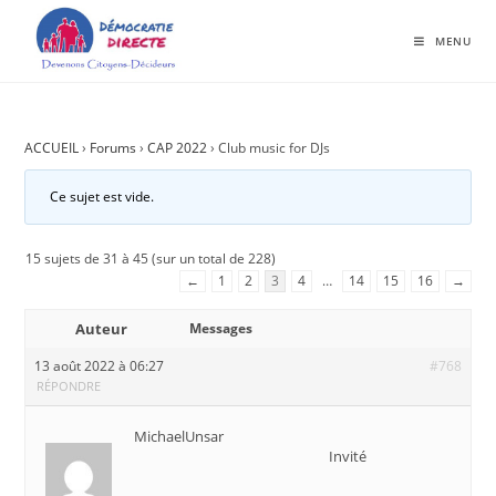
MENU
ACCUEIL
›
Forums
›
CAP 2022
›
Club music for DJs
Ce sujet est vide.
15 sujets de 31 à 45 (sur un total de 228)
←
1
2
3
4
…
14
15
16
→
Auteur
Messages
13 août 2022 à 06:27
#768
RÉPONDRE
MichaelUnsar
Invité