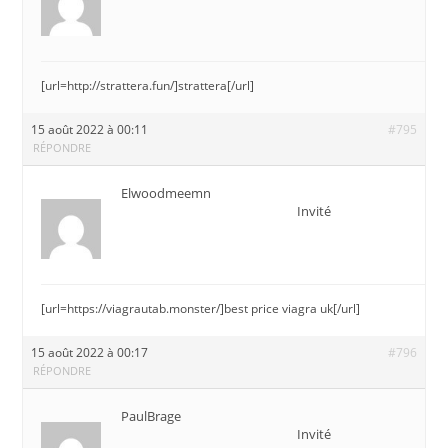
[url=http://strattera.fun/]strattera[/url]
15 août 2022 à 00:11
#795
RÉPONDRE
Elwoodmeemn
Invité
[url=https://viagrautab.monster/]best price viagra uk[/url]
15 août 2022 à 00:17
#796
RÉPONDRE
PaulBrage
Invité