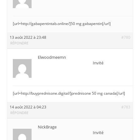
[url=http://gabapentintab.online/]50 mg gabapentin[/url]
13 août 2022 à 23:48
#780
RÉPONDRE
Elwoodmeemn
Invité
[url=http://buyprednisone.digital/]prednisone 50 mg canada[/url]
14 août 2022 à 04:23
#783
RÉPONDRE
NickBrage
Invité