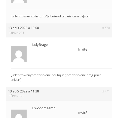
[url=http://ventolin.guru/]albuterol tablets canada[/url]
13 août 2022 à 10:00
#770
RÉPONDRE
JudyBrage
Invité
[url=http://buyprednisolone.boutique/]prednisolone 5mg price
uk[/url]
13 août 2022 à 11:38
#771
RÉPONDRE
Elwoodmeemn
Invité