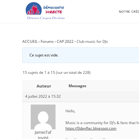
NOTRE CRÉ
ACCUEIL
›
Forums
›
CAP 2022
›
Club music for DJs
Ce sujet est vide.
15 sujets de 1 à 15 (sur un total de 228)
Auteur
Messages
4 juillet 2022 à 15:32
Hello,
Music is a community for DJ’s & fans that h
https://0dayflac.blogspot.com
JamesTaf
Invité