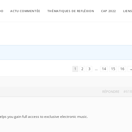
DO
ACTU COMMENTÉE
THÉMATIQUES DE REFLÉXION
CAP 2022
LIEN
1
2
3
…
14
15
16
#618
RÉPONDRE
elps you gain full access to exclusive electronic music.