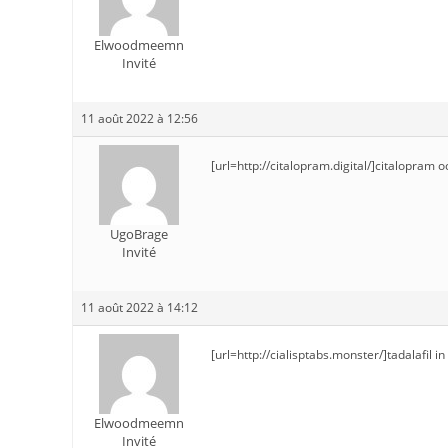
Elwoodmeemn
Invité
11 août 2022 à 12:56
[url=http://citalopram.digital/]citalopram o
UgoBrage
Invité
11 août 2022 à 14:12
[url=http://cialisptabs.monster/]tadalafil in
Elwoodmeemn
Invité