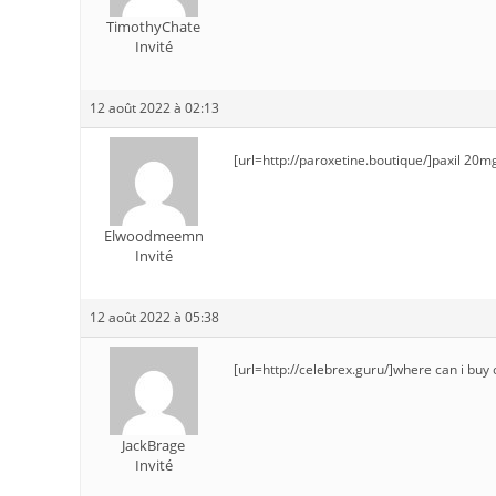
TimothyChate
Invité
12 août 2022 à 02:13
[url=http://paroxetine.boutique/]paxil 20mg
Elwoodmeemn
Invité
12 août 2022 à 05:38
[url=http://celebrex.guru/]where can i buy 
JackBrage
Invité