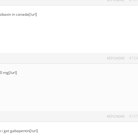
obaxin in canada[/url]
#724
RÉPONDRE
0 mg[/url]
#727
RÉPONDRE
 i get gabapentin[/url]