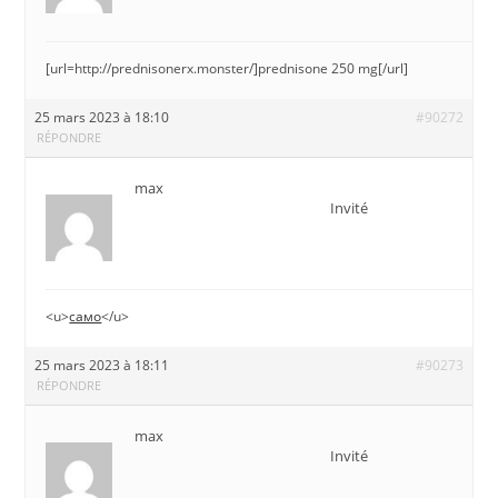
[url=http://prednisonerx.monster/]prednisone 250 mg[/url]
25 mars 2023 à 18:10
#90272
RÉPONDRE
max
Invité
<u>
само
</u>
25 mars 2023 à 18:11
#90273
RÉPONDRE
max
Invité