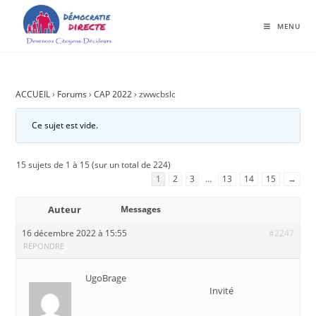
MENU
ACCUEIL
›
Forums
›
CAP 2022
›
zwwcbslc
Ce sujet est vide.
15 sujets de 1 à 15 (sur un total de 224)
1
2
3
…
13
14
15
→
Auteur
Messages
16 décembre 2022 à 15:55
#2247
RÉPONDRE
UgoBrage
Invité