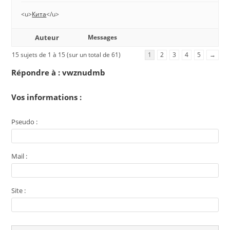
<u>
Кита
</u>
Auteur
Messages
15 sujets de 1 à 15 (sur un total de 61)
1
2
3
4
5
→
Répondre à : vwznudmb
Vos informations :
Pseudo :
Mail :
Site :