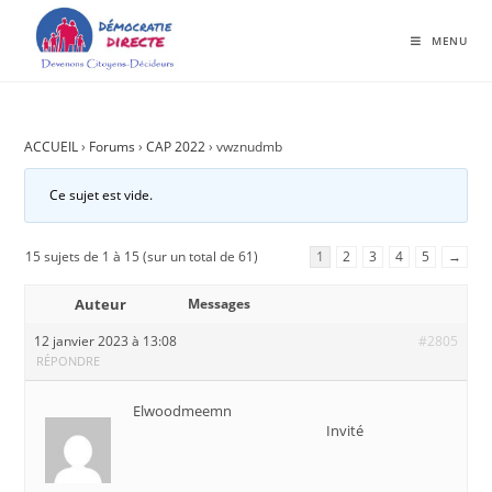
MENU
ACCUEIL
›
Forums
›
CAP 2022
›
vwznudmb
Ce sujet est vide.
15 sujets de 1 à 15 (sur un total de 61)
1
2
3
4
5
→
Auteur
Messages
12 janvier 2023 à 13:08
#2805
RÉPONDRE
Elwoodmeemn
Invité