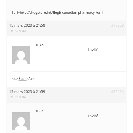
[url=http://drugstore.ink/]legit canadian pharmacy[/url]
15 mars 2023 à 21:58
#76253
RÉPONDRE
max
Invité
<u>
Econ
</u>
15 mars 2023 à 21:59
#76254
RÉPONDRE
max
Invité