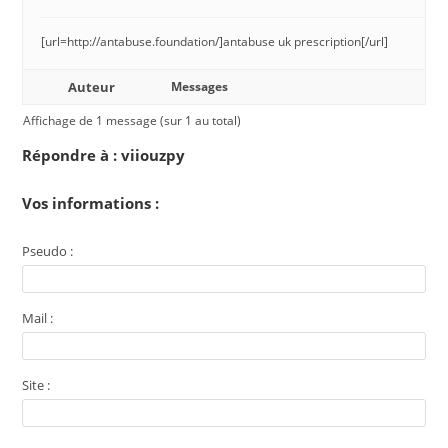
[url=http://antabuse.foundation/]antabuse uk prescription[/url]
Auteur
Messages
Affichage de 1 message (sur 1 au total)
Répondre à : viiouzpy
Vos informations :
Pseudo :
Mail :
Site :