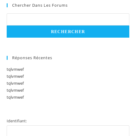
Chercher Dans Les Forums
Réponses Récentes
tqlvmwef
tqlvmwef
tqlvmwef
tqlvmwef
tqlvmwef
Identifiant: