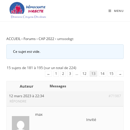
MENU
ACCUEIL
›
Forums
›
CAP 2022
›
umsoobgt
Ce sujet est vide.
15 sujets de 181 à 195 (sur un total de 224)
←
1
2
3
…
12
13
14
15
→
Auteur
Messages
12 mars 2023 à 22:34
#71987
RÉPONDRE
max
Invité