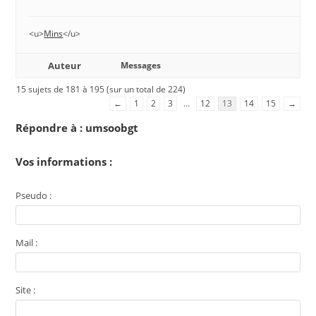
<u>
Mins
</u>
Auteur
Messages
15 sujets de 181 à 195 (sur un total de 224)
←
1
2
3
…
12
13
14
15
→
Répondre à : umsoobgt
Vos informations :
Pseudo :
Mail :
Site :