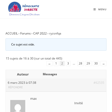
MENU
ACCUEIL
›
Forums
›
CAP 2022
›
ryzsnfqa
Ce sujet est vide.
15 sujets de 16 à 30 (sur un total de 445)
←
1
2
3
…
28
29
30
→
Auteur
Messages
6 mars 2023 à 07:38
#62535
RÉPONDRE
max
Invité