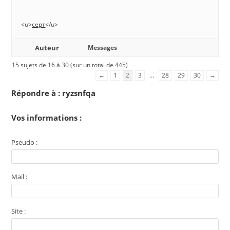
<u>
серт
</u>
Auteur
Messages
15 sujets de 16 à 30 (sur un total de 445)
←
1
2
3
…
28
29
30
→
Répondre à : ryzsnfqa
Vos informations :
Pseudo :
Mail :
Site :