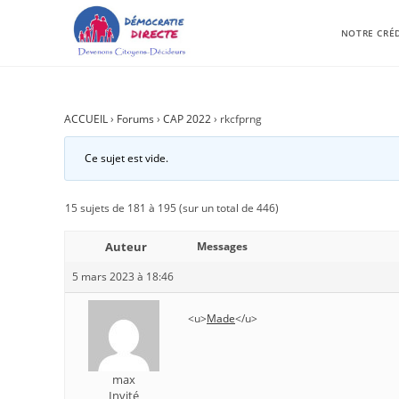
NOTRE CRÉ
ACCUEIL
›
Forums
›
CAP 2022
›
rkcfprng
Ce sujet est vide.
15 sujets de 181 à 195 (sur un total de 446)
Auteur
Messages
5 mars 2023 à 18:46
<u>
Made
</u>
max
Invité