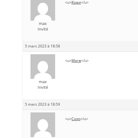
<u>
Кожи
</u>
max
Invité
5 mars 2023 à 18:58
<u>
Матв
</u>
max
Invité
5 mars 2023 à 18:59
<u>
Соло
</u>