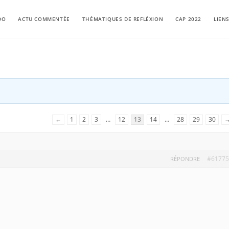
DO
ACTU COMMENTÉE
THÉMATIQUES DE REFLÉXION
CAP 2022
LIEN
←
1
2
3
…
12
13
14
…
28
29
30
#61775
RÉPONDRE