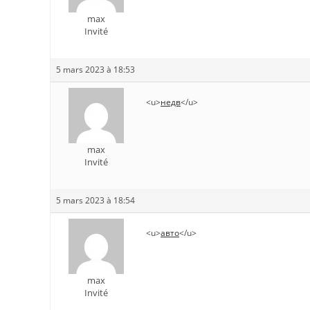
max
Invité
5 mars 2023 à 18:53
<u>
недв
</u>
max
Invité
5 mars 2023 à 18:54
<u>
авто
</u>
max
Invité