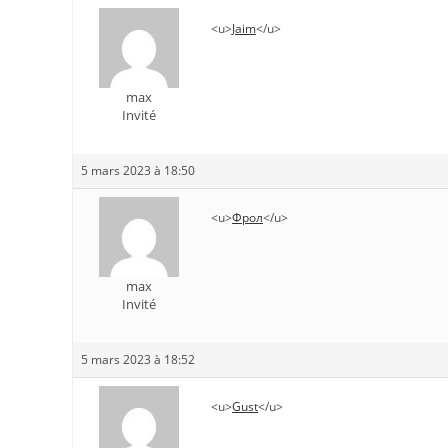
<u>
Jaim
</u>
max
Invité
5 mars 2023 à 18:50
<u>
Фрол
</u>
max
Invité
5 mars 2023 à 18:52
<u>
Gust
</u>