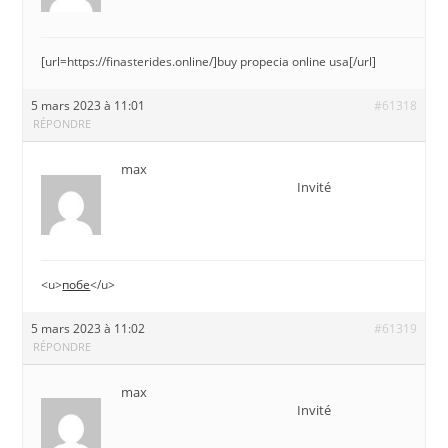
[url=https://finasterides.online/]buy propecia online usa[/url]
5 mars 2023 à 11:01
#61318
RÉPONDRE
max
Invité
<u>
побе
</u>
5 mars 2023 à 11:02
#61319
RÉPONDRE
max
Invité