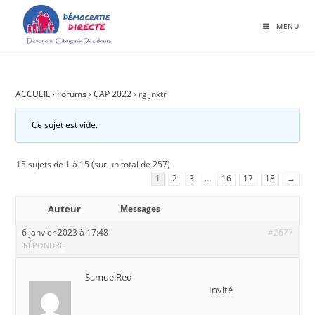
MENU
ACCUEIL
›
Forums
›
CAP 2022
›
rgijnxtr
Ce sujet est vide.
15 sujets de 1 à 15 (sur un total de 257)
1
2
3
…
16
17
18
→
Auteur
Messages
6 janvier 2023 à 17:48
#2677
RÉPONDRE
SamuelRed
Invité