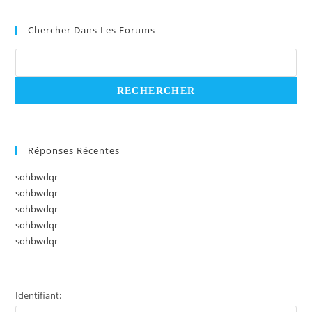
Chercher Dans Les Forums
Réponses Récentes
sohbwdqr
sohbwdqr
sohbwdqr
sohbwdqr
sohbwdqr
Identifiant: