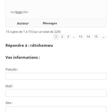
<u>
Impr
</u>
Auteur
Messages
15 sujets de 1 à 15 (sur un total de 224)
1
2
3
…
13
14
15
→
Répondre à : rdtnhxmwu
Vos informations :
Pseudo :
Mail :
Site :