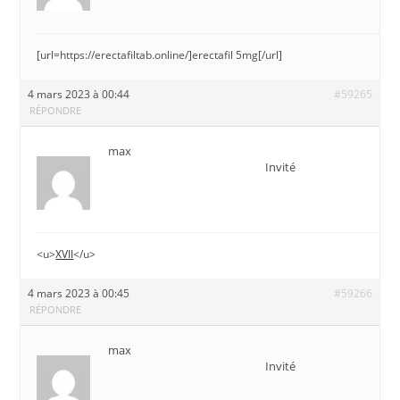
[url=https://erectafiltab.online/]erectafil 5mg[/url]
4 mars 2023 à 00:44
#59265
RÉPONDRE
max
Invité
<u>
XVII
</u>
4 mars 2023 à 00:45
#59266
RÉPONDRE
max
Invité