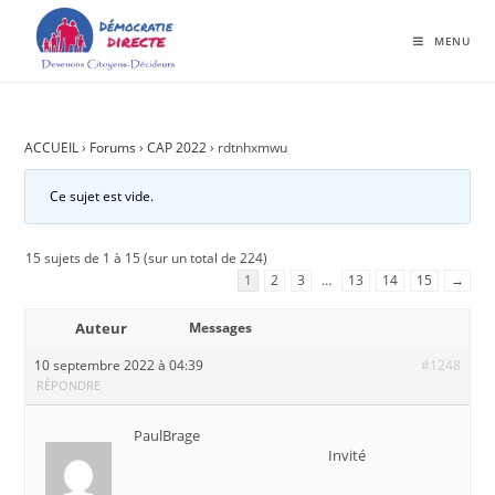
MENU
ACCUEIL
›
Forums
›
CAP 2022
›
rdtnhxmwu
Ce sujet est vide.
15 sujets de 1 à 15 (sur un total de 224)
1
2
3
…
13
14
15
→
Auteur
Messages
10 septembre 2022 à 04:39
#1248
RÉPONDRE
PaulBrage
Invité