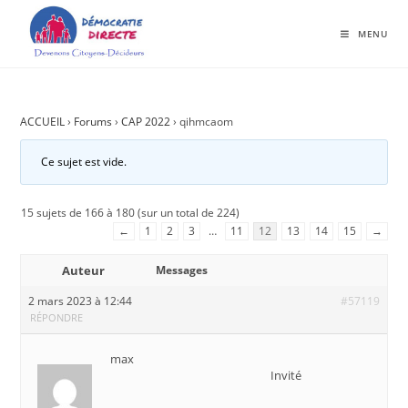
MENU
ACCUEIL
›
Forums
›
CAP 2022
›
qihmcaom
Ce sujet est vide.
15 sujets de 166 à 180 (sur un total de 224)
←
1
2
3
…
11
12
13
14
15
→
Auteur
Messages
2 mars 2023 à 12:44
#57119
RÉPONDRE
max
Invité