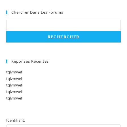
Chercher Dans Les Forums
Réponses Récentes
tqlvmwef
tqlvmwef
tqlvmwef
tqlvmwef
tqlvmwef
Identifiant: