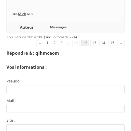
<u>
Mich
</u>
Auteur
Messages
15 sujets de 166 à 180 (sur un total de 224)
←
1
2
3
…
11
12
13
14
15
→
Répondre à : qihmcaom
Vos informations :
Pseudo :
Mail :
Site :