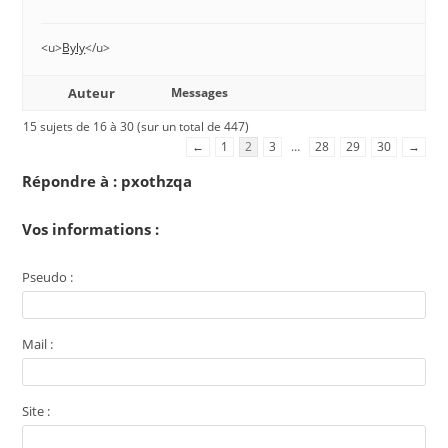
<u>
Byly
</u>
Auteur
Messages
15 sujets de 16 à 30 (sur un total de 447)
←
1
2
3
…
28
29
30
→
Répondre à : pxothzqa
Vos informations :
Pseudo :
Mail :
Site :