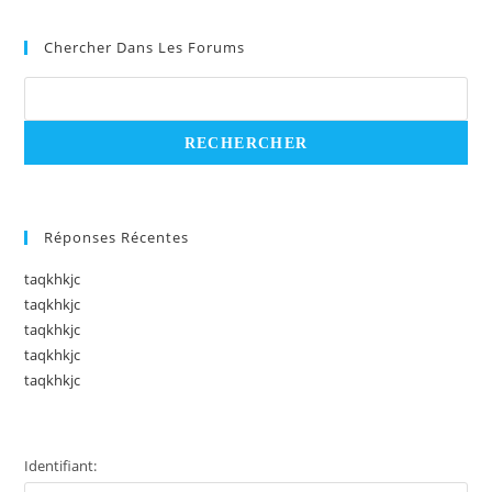
Chercher Dans Les Forums
Réponses Récentes
taqkhkjc
taqkhkjc
taqkhkjc
taqkhkjc
taqkhkjc
Identifiant: