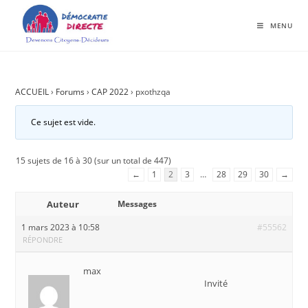
MENU
ACCUEIL
›
Forums
›
CAP 2022
›
pxothzqa
Ce sujet est vide.
15 sujets de 16 à 30 (sur un total de 447)
←
1
2
3
…
28
29
30
→
Auteur
Messages
1 mars 2023 à 10:58
#55562
RÉPONDRE
max
Invité