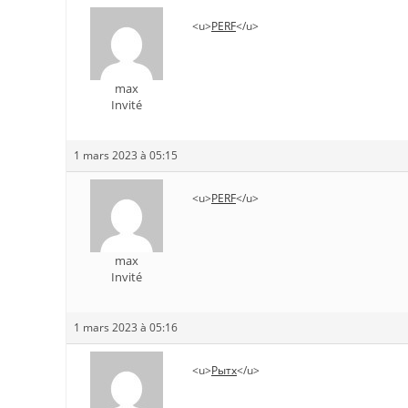
<u>
PERF
</u>
max
Invité
1 mars 2023 à 05:15
<u>
PERF
</u>
max
Invité
1 mars 2023 à 05:16
<u>
Рытх
</u>