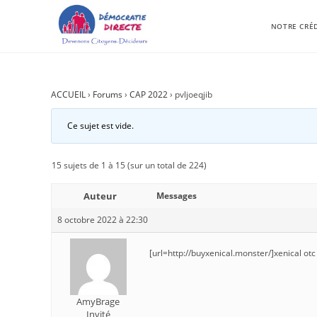
NOTRE CRÉ
ACCUEIL
›
Forums
›
CAP 2022
›
pvljoeqjib
Ce sujet est vide.
15 sujets de 1 à 15 (sur un total de 224)
Auteur
Messages
8 octobre 2022 à 22:30
[url=http://buyxenical.monster/]xenical otc 
AmyBrage
Invité