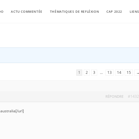
DO
ACTU COMMENTÉE
THÉMATIQUES DE REFLÉXION
CAP 2022
LIEN
1
2
3
…
13
14
15
#1432
RÉPONDRE
australia[/url]