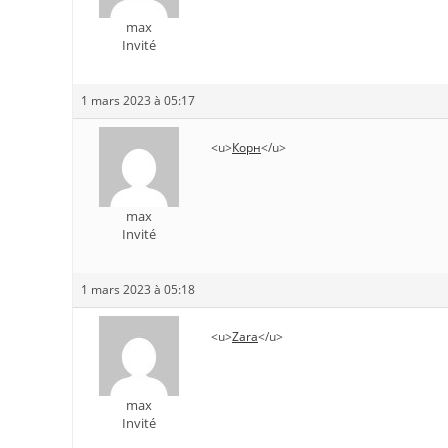
max
Invité
1 mars 2023 à 05:17
<u>
Корн
</u>
max
Invité
1 mars 2023 à 05:18
<u>
Zara
</u>
max
Invité