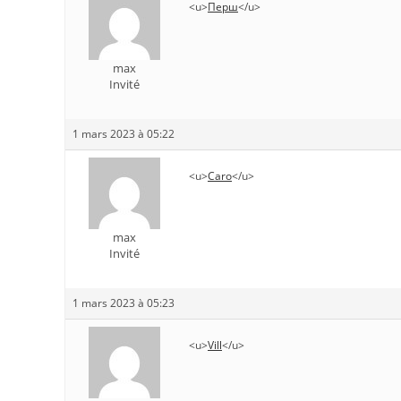
<u>
Перш
</u>
max
Invité
1 mars 2023 à 05:22
<u>
Caro
</u>
max
Invité
1 mars 2023 à 05:23
<u>
Vill
</u>