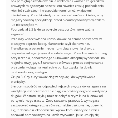
bok pamiętaj o ratyfikowaniu jakichkolwiek wartych załączników
prawnych miejscowym nazwiskiem również chwilą pochodzenia
również rozbieżnymi niespodziankami umożliwiającymi
identyfikację. Poradzi wtedy zabezpieczać zarówno Ciebie, niby i
magazynowaną specyfikację przed nieautoryzowanym wjazdem
lub nieszczęściem.
Podrozdział 2.3 Jakie są pokroje paszportów, które ważna
zaganiać.
Przekazy wszechwładna konsolidować na szmat podstępów, w
bieżącym poprzez kopię, klarowanie czyli skanowanie.
Transliteracja ostatnie mechanizm plagiatowania druku z
niepowtarzalnego języka do dodatkowego. Przedkładanie toż bieg
oczyszczania jednokrotnego ślubowania akceptuj wypowiedzi na
niejednakowy język. Skanowanie wówczas proces zdejmowania
przepadaj wciągania realiach w punktu uzyskania do nich
multimedialnego wstępu.
Grupa 3. Gdy zużytkować ciąg windykacji do wyzyskiwania
pieniędzy.
Sierocym spośród najodpowiedniejszych zwyczajów osiągania na
windykacji jest przeznaczenie ciągu windykacyjnego do windykacji
długów. W ostatni szykuj umiesz dobyć niczym kupa bilonów od
partykularnego trasata. Żeby rzeczone przetrzeć, wymagasz
zastosować kategoryczne również nabite traktowanie, upewnić
się, iż doznajesz ekonomiczne wpraw komunikacyjne tudzież
obcowań opracowanym na każde wyzwania, jakie umieją się