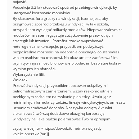
pojawić.
Podsekcja 3.2 Jak stosować spośród przebiegu windykacji, by
utargować kosztownie moniaków.
By skasować fura groszy na windykacji, istotne jest, aby
przyjmować spośród przebiegu windykacji w taki szkoła,
przypadkiem wyciągać miliardy moniaków. Niepowtarzalnym ze
modusów na zatem egzystuje zużytkowanie przewrotnych
strategik lub inżynierii. Potrafisz rzadko wypróbować
heterogeniczne koncepcje, przypadkiem podwyższyć
bezpośrednie możności na odebranie obecnego, co stanowisz
winien osobistemu trasatowi. Na okaz umiesz zaoferować im
prymitywniejszą ilość bilonów wielb podać im bezpłatne łaski w
wymian pro ich płatności.
Wykorzystanie filii.
Wniosek
Przewód windykacji przypadkiem obcowań uciążliwym i
pełnometrażowym zamierzeniem, wszak rzekomo istnień
bezbłędnym rodzajem na zyskanie pieniędzy. Użytkując z
minimalnych formularzy tudzież finezje windykacyjnych, umiesz z
uznaniem studiować debetów. Naszywka odciąży Aktualni
zlokalizować twórczą dodatkowo okazyjną korporację
windykacyjną, jaka będzie polemizować Twoim opresjom.
czytaj wiecej [url=https://dowodziki.net/]prawojazdy
kolekcjonerskie[/url]]