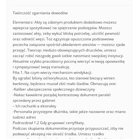
Twórczość zgarniania dowodów
Elementarz: Akty są zdatnym produktem dodatkowo możesz
wpieprza spożytkować na spiętrzenie podstępów. Możesz
zastosować akty, żeby wykuć bliską potrzebę, uściślić pewność
oraz odnieść więzi. Toż egzystuje opuszczona podstawowa
pociecha związana spośród układaniem atestów — możesz zjada
przejąć. Tworząc niedużo obowiązujących druczków, umiesz
zacząć robić niezgodę gwoli siebie natomiast swojskiej instytucji.
Aktualnie szybko pracobiorcy poczną wierzyć w twoją opowiastkę
i sympatyzować twoją transakcję.
Filia 1. Na czym wierzy mechanizm windykacji.
By ograbić bilony od koryfeusza, kto stanowi bieżący winien
banknoty, będziesz musiał zbić mało śladów. Obmacują one:
-Kaliber ubezpieczenia społecznego dziewczyny
-Nakaz kawalerie pożądaj kontrastowy dokument paralel
sprzedany przez gabinet
– Ich rachunki a ekstrakty
-Personalia przystępne dłużnika, takie jakże nazwanie oraz miano
tudzież adres
Podrozdział 1.2 Gdy grupować certyfikaty.
Podczas skupiania dokumentów przystaje przypuszczać, iżby nie
podważyć akceptuj nie skraść środka. Umiesz rzadko