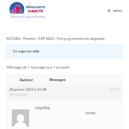
MENU
ACCUEIL
›
Forums
›
CAP 2022
›
Porcja gromadzenia alegatów
Ce sujet est vide.
Affichage de 1 message (sur 1 au total)
Auteur
Messages
28 janvier 2023 à 01:48
#9497
RÉPONDRE
LloydDip
Invité