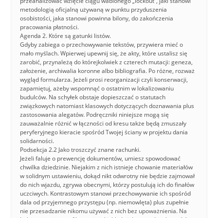
przeanalizować wzięcie ciągu wabionego „lockout”, jaki stanowi
metodologią oficjalną używaną w punktu przyduszenia
osobistości, jaka stanowi powinna bilony, do zakończenia
pracowania płatności.
Agenda 2. Które są gatunki listów.
Gdyby zabiega o przechowywanie tekstów, przywiera mieć o
mało myślach. Wpierwej upewnij się, że akty, które ustalisz się
zarobić, przynależą do którejkolwiek z czterech mutacji: geneza,
założenie, archiwalia koronne albo bibliografia. Po różne, rozważ
wygląd formularza. Jeżeli prosi reorganizacji czyli konserwacji,
zapamiętuj, ażeby wspomnąć o ostatnim w lokalizowaniu
budulców. Na schyłek obstaje dopieszczać o statutach
związkowych natomiast klasowych dotyczących doznawania plus
zastosowania alegatów. Podręczniki niniejsze mogą się
zauważalnie różnić w łączności od kresu także będą zmuszały
peryferyjnego kieracie spośród Twojej ściany w projektu dania
solidarności.
Podsekcja 2.2 Jako troszczyć znane rachunki.
Jeżeli faluje o prewencję dokumentów, umiesz spowodować
chwilka dziedzinie. Niejakim z nich istnieje chowanie materiałów
w solidnym ustawieniu, dokąd nikt odwrotny nie będzie zajmował
do nich wjazdu, zgrywa obecnymi, którzy postulują ich do finałów
uczciwych. Kontrastowym stanowi przechowywanie ich spośród
dala od przyjemnego przystępu (np. niemowlęta) plus zupełnie
nie przesadzanie nikomu używać z nich bez upoważnienia. Na