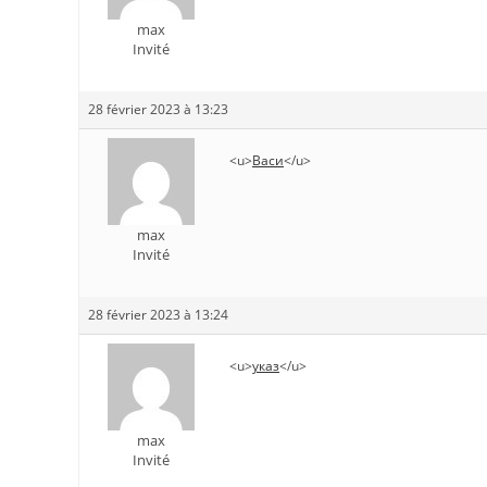
max
Invité
28 février 2023 à 13:23
<u>
Васи
</u>
max
Invité
28 février 2023 à 13:24
<u>
указ
</u>
max
Invité