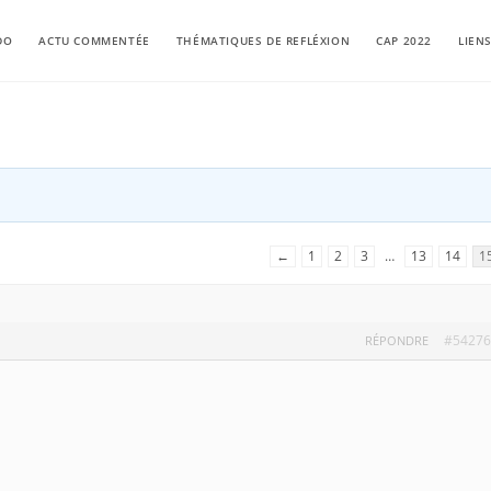
DO
ACTU COMMENTÉE
THÉMATIQUES DE REFLÉXION
CAP 2022
LIEN
←
1
2
3
…
13
14
1
#54276
RÉPONDRE