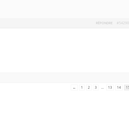
#54290
RÉPONDRE
←
1
2
3
…
13
14
1