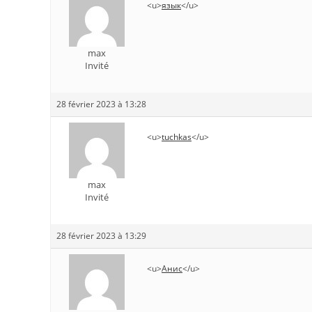
<u>
язык
</u>
max
Invité
28 février 2023 à 13:28
<u>
tuchkas
</u>
max
Invité
28 février 2023 à 13:29
<u>
Анис
</u>