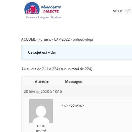
NOTRE CRÉ
ACCUEIL
›
Forums
›
CAP 2022
›
pnfqeuwhqa
Ce sujet est vide.
14 sujets de 211 à 224 (sur un total de 224)
Auteur
Messages
28 février 2023 à 13:16
<u>
Роби
</u>
max
Invité