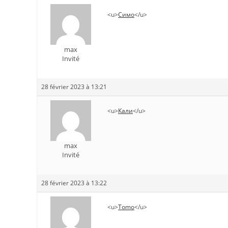
<u>
Симо
</u>
max
Invité
28 février 2023 à 13:21
<u>
Кали
</u>
max
Invité
28 février 2023 à 13:22
<u>
Tomo
</u>