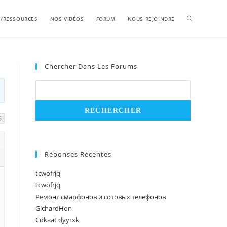
S/RESSOURCES
NOS VIDÉOS
FORUM
NOUS REJOINDRE
Chercher Dans Les Forums
5
Réponses Récentes
tcwofrjq
tcwofrjq
Ремонт смарфонов и сотовых телефонов
GichardHon
Cdkaat dyyrxk