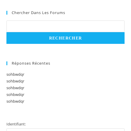
Chercher Dans Les Forums
Réponses Récentes
sohbwdqr
sohbwdqr
sohbwdqr
sohbwdqr
sohbwdqr
Identifiant: