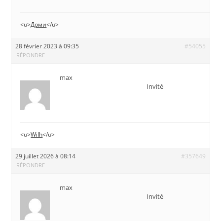
<u>
Доми
</u>
28 février 2023 à 09:35
#54055
RÉPONDRE
max
Invité
<u>
Wilh
</u>
29 juillet 2026 à 08:14
#357649
RÉPONDRE
max
Invité