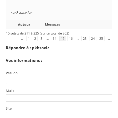
<u>
Ямщи
</u>
Auteur
Messages
15 sujets de 211 à 225 (sur un total de 362)
←
1
2
3
…
14
15
16
…
23
24
25
→
Répondre à : pkhzoxic
Vos informations :
Pseudo :
Mail :
Site :