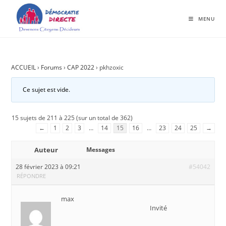
MENU
ACCUEIL
›
Forums
›
CAP 2022
›
pkhzoxic
Ce sujet est vide.
15 sujets de 211 à 225 (sur un total de 362)
←
1
2
3
…
14
15
16
…
23
24
25
→
Auteur
Messages
28 février 2023 à 09:21
#54042
RÉPONDRE
max
Invité