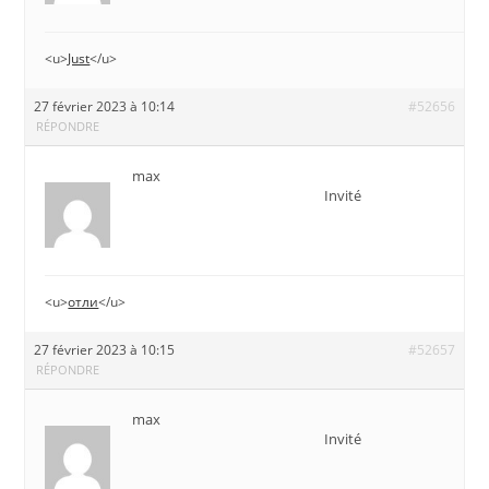
<u>
Just
</u>
27 février 2023 à 10:14
#52656
RÉPONDRE
max
Invité
<u>
отли
</u>
27 février 2023 à 10:15
#52657
RÉPONDRE
max
Invité