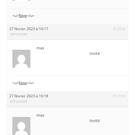
<u>
Raye
</u>
27 février 2023 à 10:17
#52658
RÉPONDRE
max
Invité
<u>
Каза
</u>
27 février 2023 à 10:18
#52659
RÉPONDRE
max
Invité