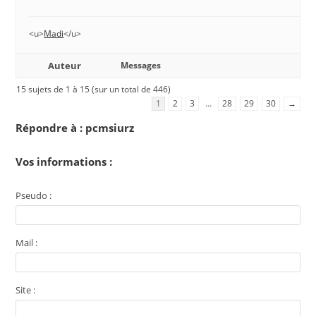
<u>
Madi
</u>
Auteur
Messages
15 sujets de 1 à 15 (sur un total de 446)
1
2
3
…
28
29
30
→
Répondre à : pcmsiurz
Vos informations :
Pseudo :
Mail :
Site :