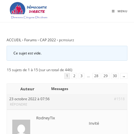
MENU
ACCUEIL
›
Forums
›
CAP 2022
›
pcmsiurz
Ce sujet est vide.
15 sujets de 1 à 15 (sur un total de 446)
1
2
3
…
28
29
30
→
Auteur
Messages
23 octobre 2022 à 07:56
#1518
RÉPONDRE
RodneyTix
Invité