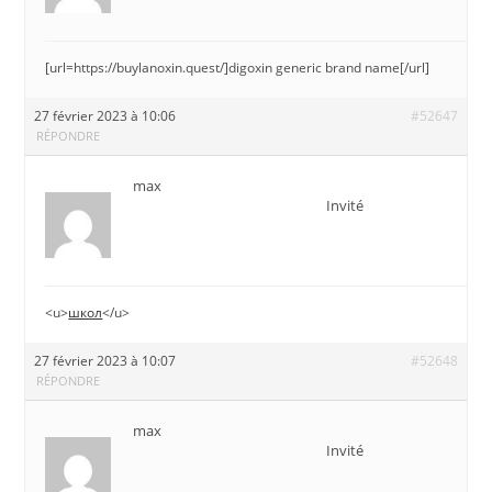
[url=https://buylanoxin.quest/]digoxin generic brand name[/url]
27 février 2023 à 10:06
#52647
RÉPONDRE
max
Invité
<u>
школ
</u>
27 février 2023 à 10:07
#52648
RÉPONDRE
max
Invité