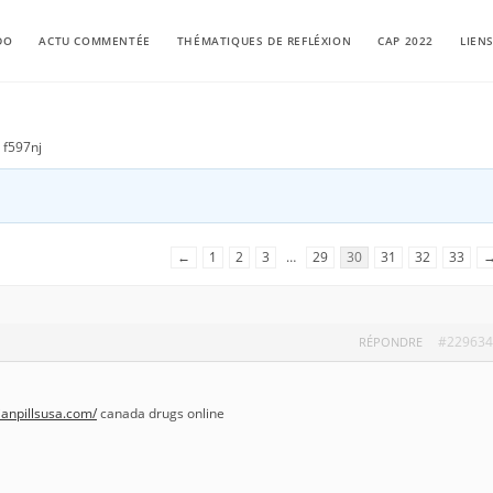
DO
ACTU COMMENTÉE
THÉMATIQUES DE REFLÉXION
CAP 2022
LIEN
 f597nj
←
1
2
3
…
29
30
31
32
33
#229634
RÉPONDRE
ianpillsusa.com/
canada drugs online