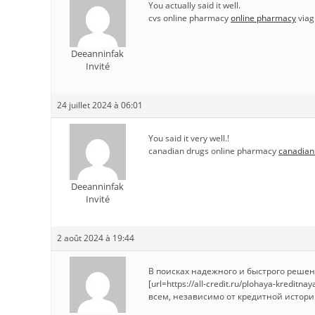
You actually said it well.
cvs online pharmacy
online pharmacy
viag
Deeanninfak
Invité
24 juillet 2024 à 06:01
You said it very well.!
canadian drugs online pharmacy
canadian
Deeanninfak
Invité
2 août 2024 à 19:44
В поисках надежного и быстрого реше
[url=https://all-credit.ru/plohaya-kredit
всем, независимо от кредитной истори