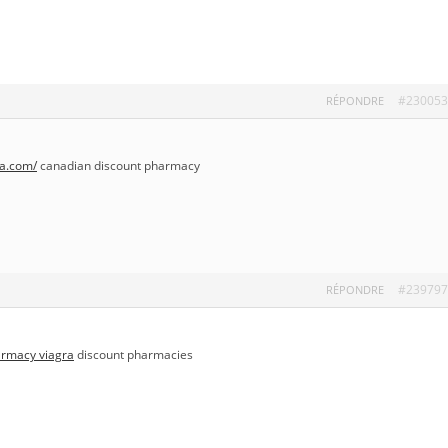
#230053
RÉPONDRE
sa.com/
canadian discount pharmacy
#239797
RÉPONDRE
armacy viagra
discount pharmacies