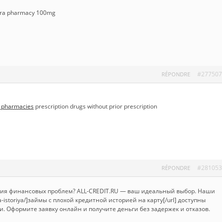
ra pharmacy 100mg
#277507
RÉPONDRE
 pharmacies
prescription drugs without prior prescription
#281053
RÉPONDRE
ния финансовых проблем? ALL-CREDIT.RU — ваш идеальный выбор. Наши
naya-istoriya/]займы с плохой кредитной историей на карту[/url] доступны
и. Оформите заявку онлайн и получите деньги без задержек и отказов.