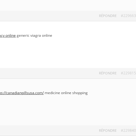
#229663
RÉPONDRE
cy online
generic viagra online
#229815
RÉPONDRE
ps://canadianpillsusa.com/
medicine online shopping
#229840
RÉPONDRE