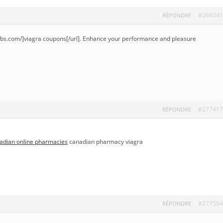
#266041
RÉPONDRE
labs.com/]viagra coupons[/url]. Enhance your performance and pleasure
#277417
RÉPONDRE
adian online pharmacies
canadian pharmacy viagra
#277504
RÉPONDRE