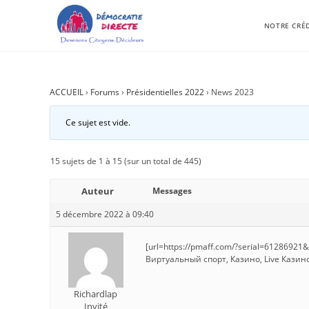
NOTRE CRÉ
ACCUEIL
›
Forums
›
Présidentielles 2022
›
News 2023
Ce sujet est vide.
15 sujets de 1 à 15 (sur un total de 445)
Auteur
Messages
5 décembre 2022 à 09:40
[url=https://pmaff.com/?serial=61286921
Виртуальный спорт, Казино, Live Казино
Richardlap
Invité