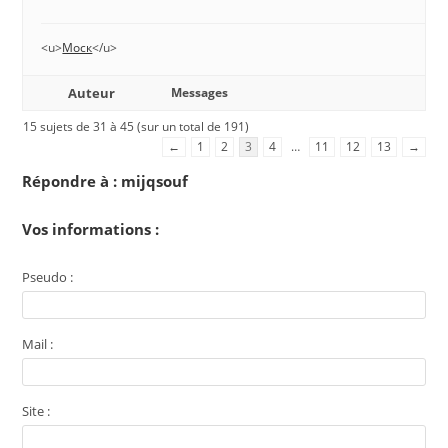
<u>
Моск
</u>
Auteur
Messages
15 sujets de 31 à 45 (sur un total de 191)
←
1
2
3
4
…
11
12
13
→
Répondre à : mijqsouf
Vos informations :
Pseudo :
Mail :
Site :