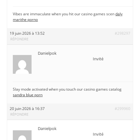
Vibes are immaculate when you hit our casino games scen
daly
marithe porno
19 juin 2026 à 13:52
#298297
RÉPONDRE
Danielpok
Invité
Slay mode activated when you touch our casino games catalog
sandra blue porn
20 juin 2026 à 16:37
#299960
RÉPONDRE
Danielpok
Invité