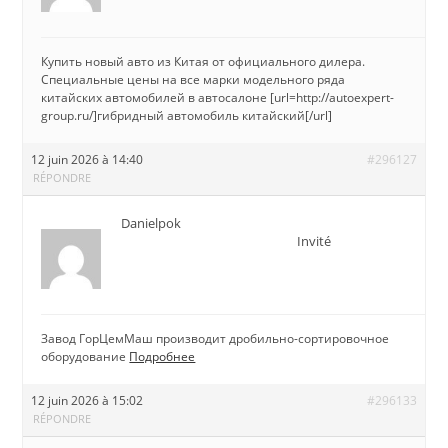
Купить новый авто из Китая от официального дилера.
Специальные цены на все марки модельного ряда
китайских автомобилей в автосалоне [url=http://autoexpert-
group.ru/]гибридный автомобиль китайский[/url]
12 juin 2026 à 14:40
#296127
RÉPONDRE
Danielpok
Invité
Завод ГорЦемМаш производит дробильно-сортировочное
оборудование
Подробнее
12 juin 2026 à 15:02
#296133
RÉPONDRE