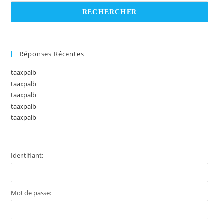
Réponses Récentes
taaxpalb
taaxpalb
taaxpalb
taaxpalb
taaxpalb
Identifiant:
Mot de passe: