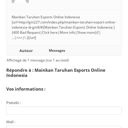
Mainkan Taruhan Esports Online Indonesia
[url=http://gm227.com/index.php/mainkan-taruhan-esport-online-
indonesia-di-gm8/#{Mainkan Taruhan Esports Online Indonesia ]
{400 Bad Request|Click here|More info|Show more}{!|
…|>>>|!..}[/url]
Auteur
Messages
Affichage de 1 message (sur 1 au total)
Répondre à : Mainkan Taruhan Esports Online
Indonesia
Vos informations :
Pseudo :
Mail :