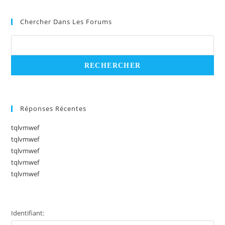
Chercher Dans Les Forums
Réponses Récentes
tqlvmwef
tqlvmwef
tqlvmwef
tqlvmwef
tqlvmwef
Identifiant: