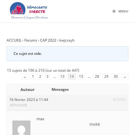
MENU
ACCUEIL
›
Forums
›
CAP 2022
›
kwjszayh
Ce sujet est vide.
15 sujets de 196 à 210 (sur un total de 447)
←
1
2
3
…
13
14
15
…
28
29
30
→
Auteur
Messages
16 février 2023 à 11:44
#37095
RÉPONDRE
max
Invité