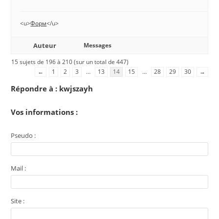
<u>
Форм
</u>
Auteur
Messages
15 sujets de 196 à 210 (sur un total de 447)
←
1
2
3
…
13
14
15
…
28
29
30
→
Répondre à : kwjszayh
Vos informations :
Pseudo :
Mail :
Site :