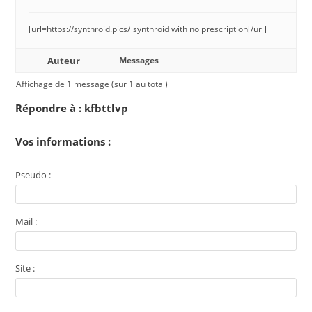
[url=https://synthroid.pics/]synthroid with no prescription[/url]
Auteur
Messages
Affichage de 1 message (sur 1 au total)
Répondre à : kfbttlvp
Vos informations :
Pseudo :
Mail :
Site :