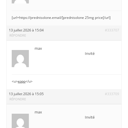
[url=https://prednisolone.email/]prednisolone 25mg price[/url]
13 juillet 2026 à 15:04
#333707
RÉPONDRE
max
Invité
<u>
коро
</u>
13 juillet 2026 à 15:05
#333709
RÉPONDRE
max
Invité