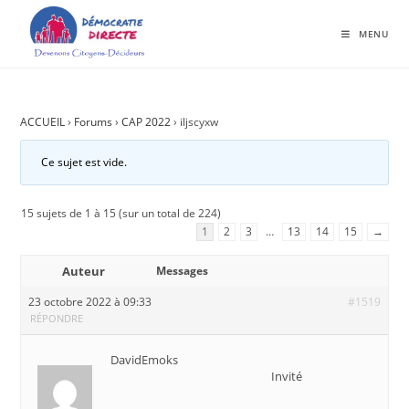
MENU
ACCUEIL
›
Forums
›
CAP 2022
›
iljscyxw
Ce sujet est vide.
15 sujets de 1 à 15 (sur un total de 224)
1
2
3
…
13
14
15
→
Auteur
Messages
23 octobre 2022 à 09:33
#1519
RÉPONDRE
DavidEmoks
Invité