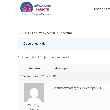
NOTRE CRÉ
ACCUEIL
›
Forums
›
CAP 2022
›
hdccfrml
Ce sujet est vide.
15 sujets de 1 à 15 (sur un total de 224)
Auteur
Messages
24 novembre 2022 à 08:04
[url=https://cafergot.cfd/]cafegot[/url]
AshBrage
Invité