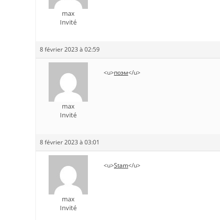
max
Invité
8 février 2023 à 02:59
<u>
поэм
</u>
max
Invité
8 février 2023 à 03:01
<u>
Stam
</u>
max
Invité