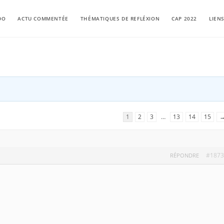
DO
ACTU COMMENTÉE
THÉMATIQUES DE REFLÉXION
CAP 2022
LIEN
1
2
3
…
13
14
15
#1873
RÉPONDRE