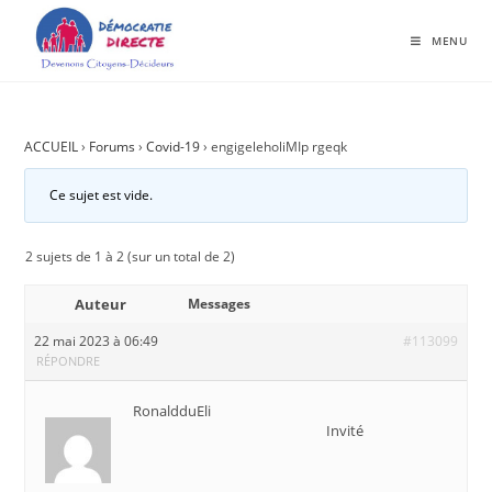
MENU
ACCUEIL
›
Forums
›
Covid-19
›
engigeleholiMIp rgeqk
Ce sujet est vide.
2 sujets de 1 à 2 (sur un total de 2)
Auteur
Messages
22 mai 2023 à 06:49
#113099
RÉPONDRE
RonaldduEli
Invité