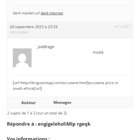
dark market url
dark internet
24 septembre 2023 à 23:33
#153087
RÉPONDRE
JoeBrage
Invité
[url=http://drugstorepp.com/accutane.html]accutane price in
south africa[/url]
Auteur
Messages
2 sujets de 1 à 2 (sur un total de 2)
Répondre à : engigeleholiMIp rgeqk
Vos informations :