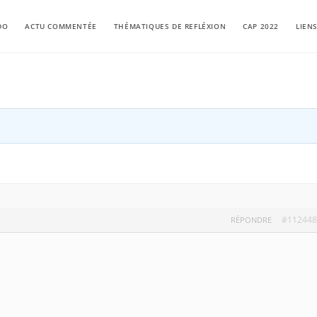
DO
ACTU COMMENTÉE
THÉMATIQUES DE REFLÉXION
CAP 2022
LIEN
#112448
RÉPONDRE