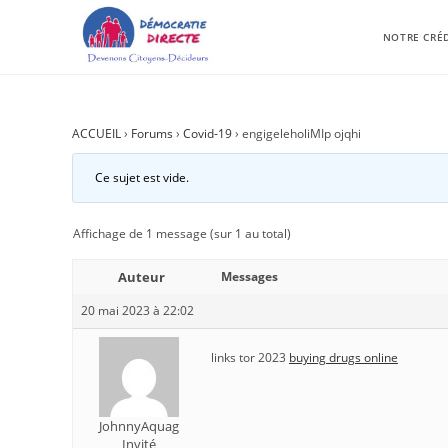
NOTRE CRÉ
ACCUEIL
›
Forums
›
Covid-19
›
engigeleholiMIp ojqhi
Ce sujet est vide.
Affichage de 1 message (sur 1 au total)
Auteur
Messages
20 mai 2023 à 22:02
links tor 2023
buying drugs online
JohnnyAquag
Invité