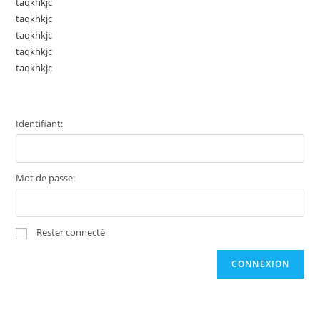
taqkhkjc
taqkhkjc
taqkhkjc
taqkhkjc
taqkhkjc
Identifiant:
Mot de passe:
Rester connecté
CONNEXION