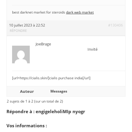
best darknet market for steroids
dark web market
10 juillet 2023 à 22:52
#130406
RÉPONDRE
JoeBrage
Invité
[url=https://cialis.skin/]cialis purchase india[/url]
Auteur
Messages
2 sujets de 1 à 2 (sur un total de 2)
Répondre à : engigeleholiMIp nyogr
Vos informations :