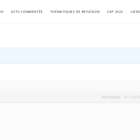
DO
ACTU COMMENTÉE
THÉMATIQUES DE REFLÉXION
CAP 2022
LIEN
#112018
RÉPONDRE