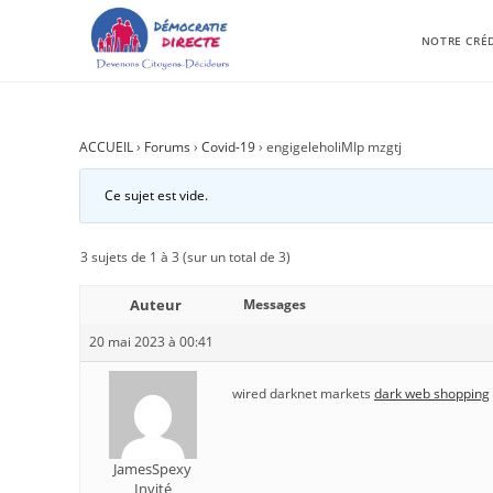
NOTRE CRÉ
ACCUEIL
›
Forums
›
Covid-19
›
engigeleholiMIp mzgtj
Ce sujet est vide.
3 sujets de 1 à 3 (sur un total de 3)
Auteur
Messages
20 mai 2023 à 00:41
wired darknet markets
dark web shopping
JamesSpexy
Invité