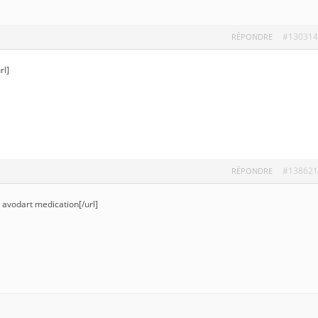
#130314
RÉPONDRE
rl]
#138621
RÉPONDRE
r avodart medication[/url]