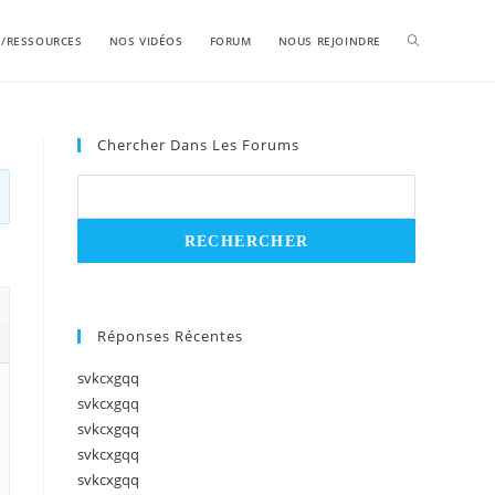
S/RESSOURCES
NOS VIDÉOS
FORUM
NOUS REJOINDRE
Chercher Dans Les Forums
Réponses Récentes
svkcxgqq
svkcxgqq
svkcxgqq
svkcxgqq
svkcxgqq