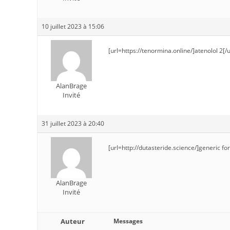
10 juillet 2023 à 15:06
[url=https://tenormina.online/]atenolol 2[/u
AlanBrage
Invité
31 juillet 2023 à 20:40
[url=http://dutasteride.science/]generic fo
AlanBrage
Invité
Auteur
Messages