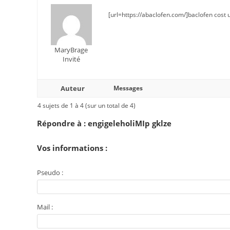
[url=https://abaclofen.com/]baclofen cost u
MaryBrage
Invité
Auteur
Messages
4 sujets de 1 à 4 (sur un total de 4)
Répondre à : engigeleholiMIp gklze
Vos informations :
Pseudo :
Mail :