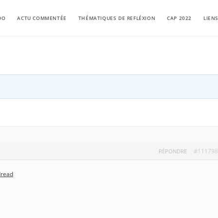
DO
ACTU COMMENTÉE
THÉMATIQUES DE REFLÉXION
CAP 2022
LIEN
#111798
RÉPONDRE
dread