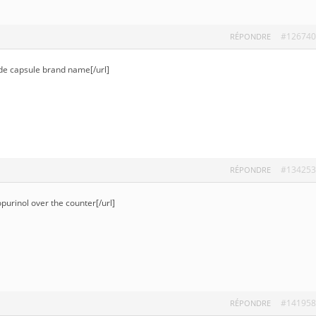
#126740
RÉPONDRE
de capsule brand name[/url]
#134253
RÉPONDRE
lopurinol over the counter[/url]
#141958
RÉPONDRE