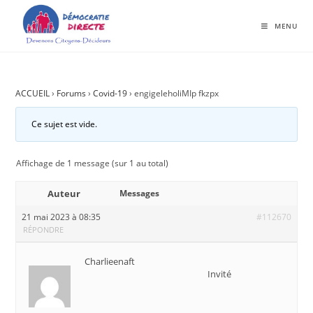
MENU
ACCUEIL
›
Forums
›
Covid-19
›
engigeleholiMIp fkzpx
Ce sujet est vide.
Affichage de 1 message (sur 1 au total)
Auteur
Messages
21 mai 2023 à 08:35
#112670
RÉPONDRE
Charlieenaft
Invité