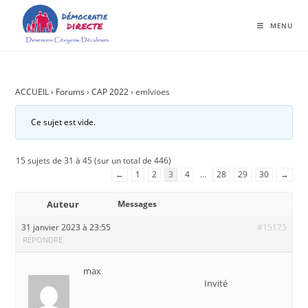
MENU
ACCUEIL
›
Forums
›
CAP 2022
›
emlvioes
Ce sujet est vide.
15 sujets de 31 à 45 (sur un total de 446)
←
1
2
3
4
…
28
29
30
→
Auteur
Messages
31 janvier 2023 à 23:55
#15175
RÉPONDRE
max
Invité