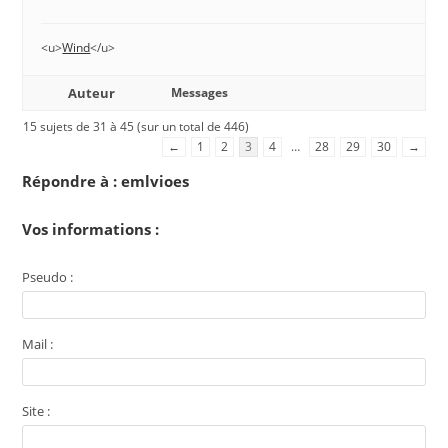
<u>
Wind
</u>
Auteur
Messages
15 sujets de 31 à 45 (sur un total de 446)
←
1
2
3
4
…
28
29
30
→
Répondre à : emlvioes
Vos informations :
Pseudo :
Mail :
Site :