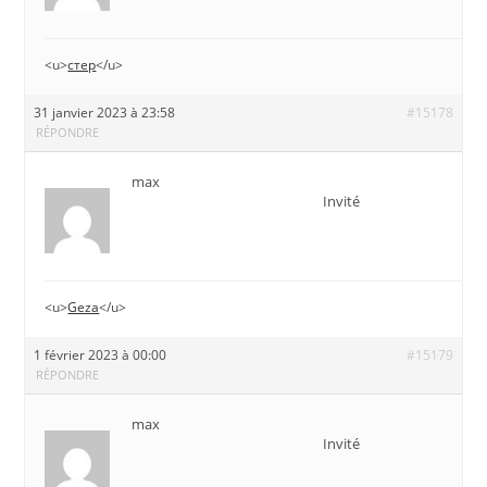
<u>
стер
</u>
31 janvier 2023 à 23:58
#15178
RÉPONDRE
max
Invité
<u>
Geza
</u>
1 février 2023 à 00:00
#15179
RÉPONDRE
max
Invité