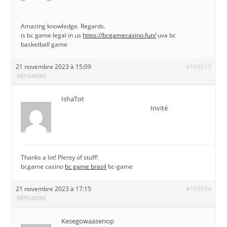
Amazing knowledge. Regards.
is bc game legal in us
https://bcgamecasino.fun/
uva bc
basketball game
21 novembre 2023 à 15:09
#169613
RÉPONDRE
IshaTot
Invité
Thanks a lot! Plenty of stuff!
bcgame casino
bc game brasil
bc-game
21 novembre 2023 à 17:15
#169654
RÉPONDRE
Kesegowaasenop