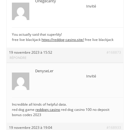
Orlegecanty
Invité
You actually said that superbly!
free live blackjack
https://reddog-casino.site/
free live blackjack
19 novembre 2023 à 15:52
#168873
RÉPONDRE
DenyseLer
Invité
Incredible all kinds of helpful data.
red dog game
reddogs casino
red dog casino 100 no deposit
bonus codes 2023
19 novembre 2023 à 19:04
#168933