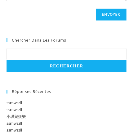
ENVOYER
Chercher Dans Les Forums
Réponses Récentes
ssmwszll
ssmwszll
小琪兒娛樂
ssmwszll
ssmwszll