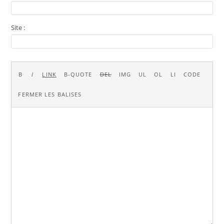
Site :