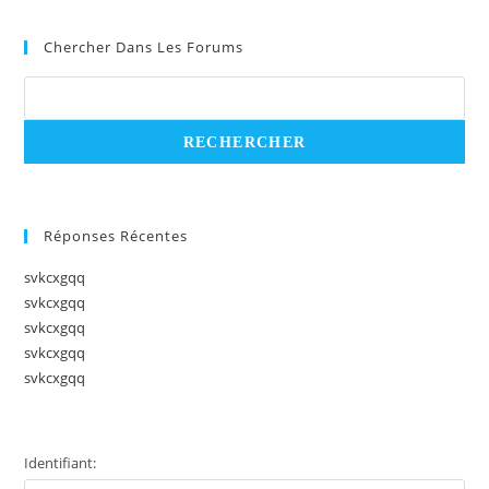
Chercher Dans Les Forums
Réponses Récentes
svkcxgqq
svkcxgqq
svkcxgqq
svkcxgqq
svkcxgqq
Identifiant: