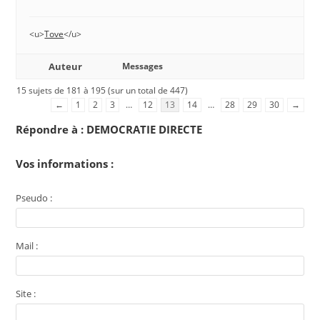
<u>
Tove
</u>
Auteur
Messages
15 sujets de 181 à 195 (sur un total de 447)
←
1
2
3
…
12
13
14
…
28
29
30
→
Répondre à : DEMOCRATIE DIRECTE
Vos informations :
Pseudo :
Mail :
Site :