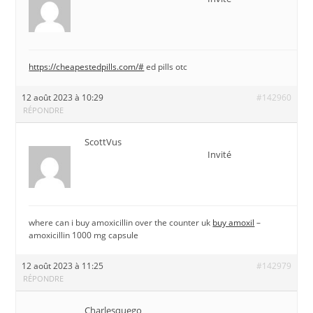
https://cheapestedpills.com/#
ed pills otc
12 août 2023 à 10:29
#142960
RÉPONDRE
ScottVus
Invité
where can i buy amoxicillin over the counter uk
buy amoxil
–
amoxicillin 1000 mg capsule
12 août 2023 à 11:25
#142979
RÉPONDRE
Charlesquego