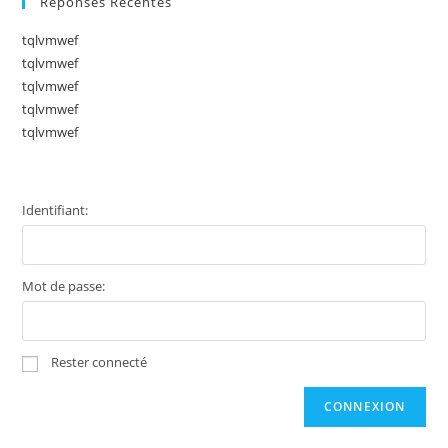
Réponses Récentes
tqlvmwef
tqlvmwef
tqlvmwef
tqlvmwef
tqlvmwef
Identifiant:
Mot de passe:
Rester connecté
CONNEXION