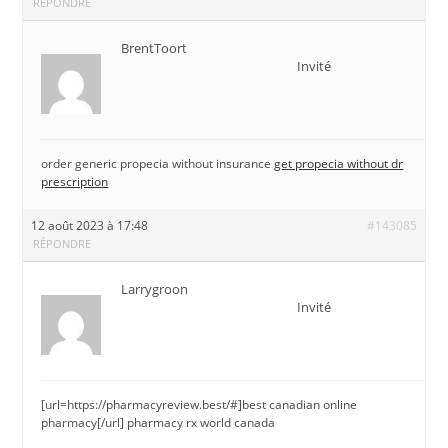
RÉPONDRE
BrentToort
Invité
order generic propecia without insurance
get propecia without dr
prescription
12 août 2023 à 17:48
#143085
RÉPONDRE
Larrygroon
Invité
[url=https://pharmacyreview.best/#]best canadian online
pharmacy[/url] pharmacy rx world canada