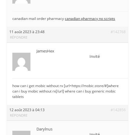
canadian mail order pharmacy
canadian pharmacy no scripts
11 août 2023 à 23:48
#142768
RÉPONDRE
JamesHex
Invité
how can i get mobic without rx [url=https://mobic.store/#]where
can i buy mobic without rx[/url] where can i buy generic mobic
tablets
12 août 2023 à 04:13
#142856
RÉPONDRE
Darylnus
Invité