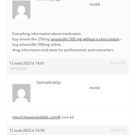
Invité
Everything information about medication.
buy amoxicillin 250mg
amoxicillin 500 mg without a prescription
–
buy amoxicillin 500mg online
drug information and news for professionals and consumers.
12 août 2023 à 16:01
#143058
RÉPONDRE
SamuelCaday
Invité
http://cheapestedpills.com/#
cure ed
12 août 2023 à 16:56
#143076