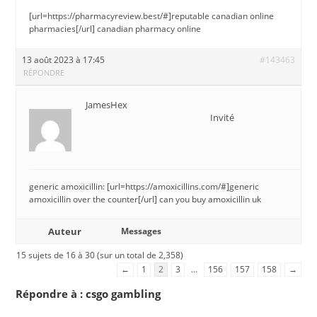
[url=https://pharmacyreview.best/#]reputable canadian online
pharmacies[/url] canadian pharmacy online
13 août 2023 à 17:45
#143463
RÉPONDRE
JamesHex
Invité
generic amoxicillin: [url=https://amoxicillins.com/#]generic
amoxicillin over the counter[/url] can you buy amoxicillin uk
Auteur
Messages
15 sujets de 16 à 30 (sur un total de 2,358)
←
1
2
3
…
156
157
158
→
Répondre à : csgo gambling