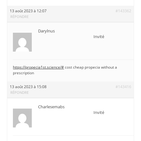
13 août 2023 à 12:07
#143362
RÉPONDRE
Darylnus
Invité
https://propecia1st.science/#
cost cheap propecia without a
prescription
13 août 2023 à 15:08
#143416
RÉPONDRE
Charlesemabs
Invité