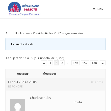
MENU
ACCUEIL
›
Forums
›
Présidentielles 2022
›
csgo gambling
Ce sujet est vide.
15 sujets de 16 à 30 (sur un total de 2,358)
←
1
2
3
…
156
157
158
→
Auteur
Messages
11 août 2023 à 23:05
#142754
RÉPONDRE
Charlesemabs
Invité