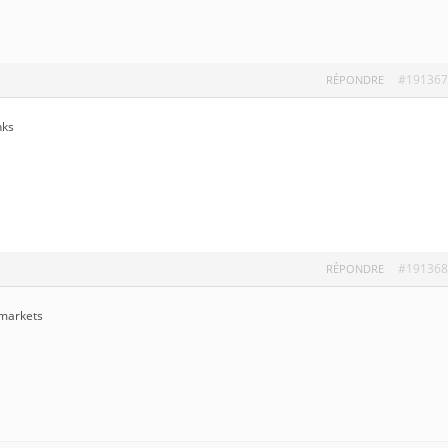
#191367
RÉPONDRE
nks
#191368
RÉPONDRE
markets