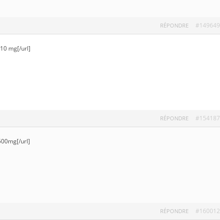
#149649
RÉPONDRE
10 mg[/url]
#154187
RÉPONDRE
 500mg[/url]
#160012
RÉPONDRE