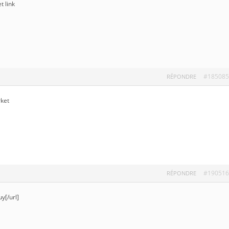
t link
#185085
RÉPONDRE
ket
#190516
RÉPONDRE
uy[/url]