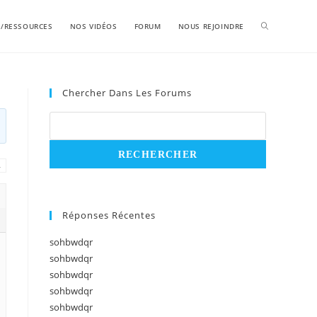
S/RESSOURCES
NOS VIDÉOS
FORUM
NOUS REJOINDRE
Chercher Dans Les Forums
→
Réponses Récentes
sohbwdqr
sohbwdqr
sohbwdqr
sohbwdqr
sohbwdqr