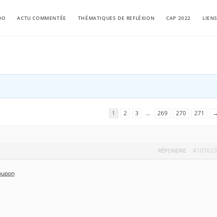
DO
ACTU COMMENTÉE
THÉMATIQUES DE REFLÉXION
CAP 2022
LIEN
1
2
3
…
269
270
271
#107623
RÉPONDRE
coupon