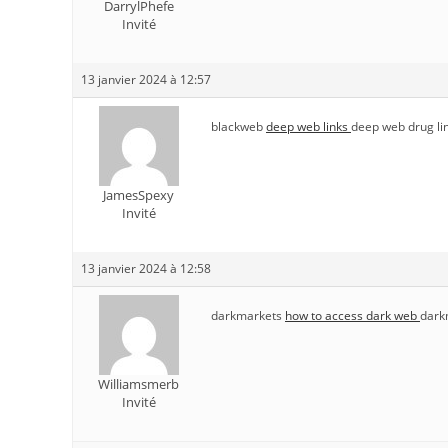
DarrylPhefe
Invité
13 janvier 2024 à 12:57
blackweb
deep web links
deep web drug li
JamesSpexy
Invité
13 janvier 2024 à 12:58
darkmarkets
how to access dark web
dark
Williamsmerb
Invité