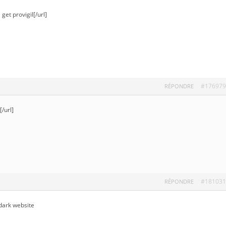
get provigil[/url]
#176979
RÉPONDRE
[/url]
#181031
RÉPONDRE
dark website