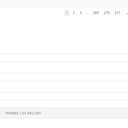
1
2
3
…
269
270
271