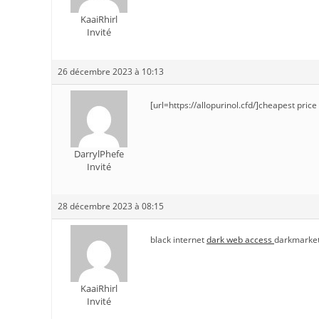
KaaiRhirl
Invité
26 décembre 2023 à 10:13
[url=https://allopurinol.cfd/]cheapest price
DarrylPhefe
Invité
28 décembre 2023 à 08:15
black internet
dark web access
darkmarket
KaaiRhirl
Invité