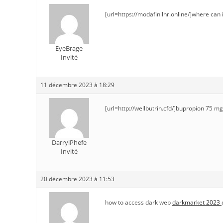
[url=https://modafinilhr.online/]where can i 
EyeBrage
Invité
11 décembre 2023 à 18:29
[url=http://wellbutrin.cfd/]bupropion 75 mg
DarrylPhefe
Invité
20 décembre 2023 à 11:53
how to access dark web
darkmarket 2023