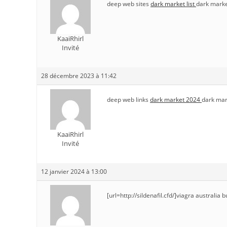
deep web sites
dark market list
dark marke
KaaiRhirl
Invité
28 décembre 2023 à 11:42
deep web links
dark market 2024
dark mar
KaaiRhirl
Invité
12 janvier 2024 à 13:00
[url=http://sildenafil.cfd/]viagra australia b