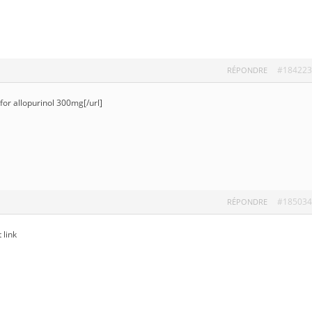
#184223
RÉPONDRE
 for allopurinol 300mg[/url]
#185034
RÉPONDRE
 link