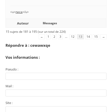
<u>
писа
</u>
Auteur
Messages
15 sujets de 181 à 195 (sur un total de 224)
←
1
2
3
…
12
13
14
15
→
Répondre à : cewawxqe
Vos informations :
Pseudo :
Mail :
Site :