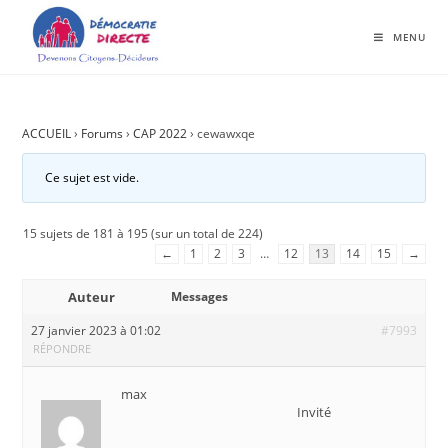
MENU
ACCUEIL
›
Forums
›
CAP 2022
›
cewawxqe
Ce sujet est vide.
15 sujets de 181 à 195 (sur un total de 224)
←
1
2
3
…
12
13
14
15
→
Auteur
Messages
27 janvier 2023 à 01:02
#7993
RÉPONDRE
max
Invité