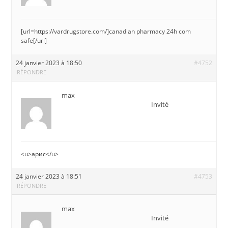
[url=https://vardrugstore.com/]canadian pharmacy 24h com
safe[/url]
24 janvier 2023 à 18:50
#4752
RÉPONDRE
max
Invité
<u>
арис
</u>
24 janvier 2023 à 18:51
#4753
RÉPONDRE
max
Invité