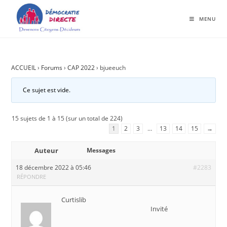
MENU
ACCUEIL
›
Forums
›
CAP 2022
›
bjueeuch
Ce sujet est vide.
15 sujets de 1 à 15 (sur un total de 224)
1
2
3
…
13
14
15
→
Auteur
Messages
18 décembre 2022 à 05:46
#2283
RÉPONDRE
Curtislib
Invité