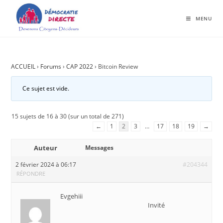
MENU
ACCUEIL
›
Forums
›
CAP 2022
›
Bitcoin Review
Ce sujet est vide.
15 sujets de 16 à 30 (sur un total de 271)
←
1
2
3
…
17
18
19
→
Auteur
Messages
2 février 2024 à 06:17
#204344
RÉPONDRE
Evgehiii
Invité