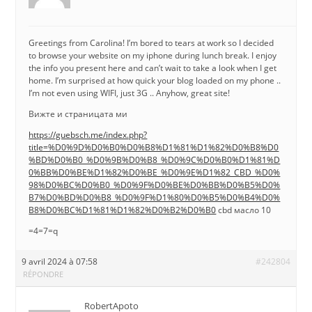
Greetings from Carolina! I’m bored to tears at work so I decided
to browse your website on my iphone during lunch break. I enjoy
the info you present here and can’t wait to take a look when I get
home. I’m surprised at how quick your blog loaded on my phone ..
I’m not even using WIFI, just 3G .. Anyhow, great site!
Вижте и страницата ми
https://guebsch.me/index.php?
title=%D0%9D%D0%B0%D0%B8%D1%81%D1%82%D0%B8%D0
%BD%D0%B0_%D0%9B%D0%B8_%D0%9C%D0%B0%D1%81%D
0%BB%D0%BE%D1%82%D0%BE_%D0%9E%D1%82_CBD_%D0%
98%D0%BC%D0%B0_%D0%9F%D0%BE%D0%BB%D0%B5%D0%
B7%D0%BD%D0%B8_%D0%9F%D1%80%D0%B5%D0%B4%D0%
B8%D0%BC%D1%81%D1%82%D0%B2%D0%B0
cbd масло 10
=4=7=q
9 avril 2024 à 07:58
#242804
RÉPONDRE
RobertApoto