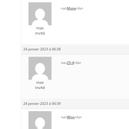
<u>
Mone
</u>
max
Invité
24 janvier 2023 à 06:38
<u>
25-4
</u>
max
Invité
24 janvier 2023 à 06:39
<u>
Winx
</u>