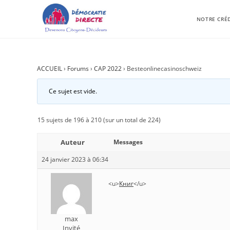
NOTRE CRÉ
ACCUEIL
›
Forums
›
CAP 2022
›
Besteonlinecasinoschweiz
Ce sujet est vide.
15 sujets de 196 à 210 (sur un total de 224)
Auteur
Messages
24 janvier 2023 à 06:34
<u>
Книг
</u>
max
Invité