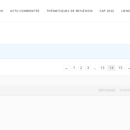
DO
ACTU COMMENTÉE
THÉMATIQUES DE REFLÉXION
CAP 2022
LIEN
←
1
2
3
…
13
14
15
#4008
RÉPONDRE