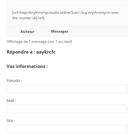
[url=http://erythromycintabs.online/]can i buy erythromycin over
the counter uk[/url]
Auteur
Messages
Affichage de 1 message (sur 1 au total)
Répondre à : aaykrcfc
Vos informations :
Pseudo :
Mail :
Site :