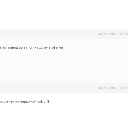
#230
RÉPONDRE
e.ru/]вывод из запоя на дому в уфе[/url]
#232
RÉPONDRE
]курс лечения наркомании[/url]