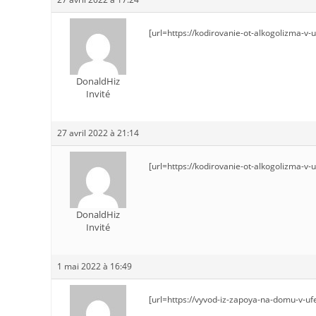
[url=https://kodirovanie-ot-alkogolizma-v-
DonaldHiz
Invité
27 avril 2022 à 21:14
[url=https://kodirovanie-ot-alkogolizma-v
DonaldHiz
Invité
1 mai 2022 à 16:49
[url=https://vyvod-iz-zapoya-na-domu-v-uf