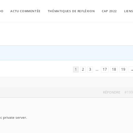
DO
ACTU COMMENTÉE
THÉMATIQUES DE REFLÉXION
CAP 2022
LIEN
1
2
3
…
17
18
19
#199
RÉPONDRE
 private server.