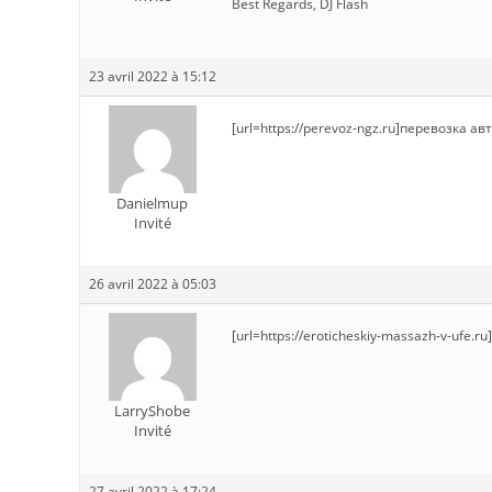
Best Regards, DJ Flash
23 avril 2022 à 15:12
[url=https://perevoz-ngz.ru]перевозка ав
Danielmup
Invité
26 avril 2022 à 05:03
[url=https://eroticheskiy-massazh-v-ufe.r
LarryShobe
Invité
27 avril 2022 à 17:24