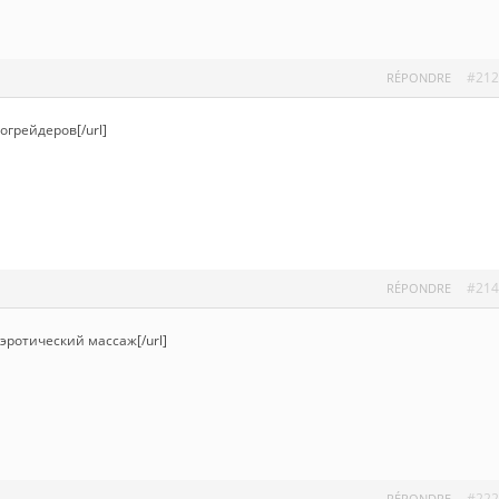
#212
RÉPONDRE
тогрейдеров[/url]
#214
RÉPONDRE
u]эротический массаж[/url]
#222
RÉPONDRE