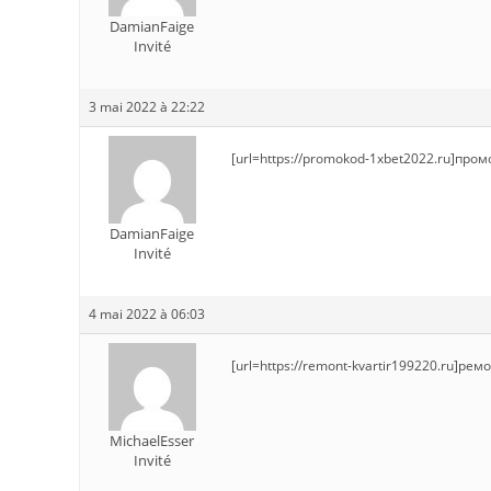
DamianFaige
Invité
3 mai 2022 à 22:22
[url=https://promokod-1xbet2022.ru]пром
DamianFaige
Invité
4 mai 2022 à 06:03
[url=https://remont-kvartir199220.ru]ремо
MichaelEsser
Invité