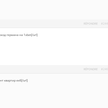
#244
RÉPONDRE
окод германа на 1xbet[/url]
#246
RÉPONDRE
нт квартир екб[/url]