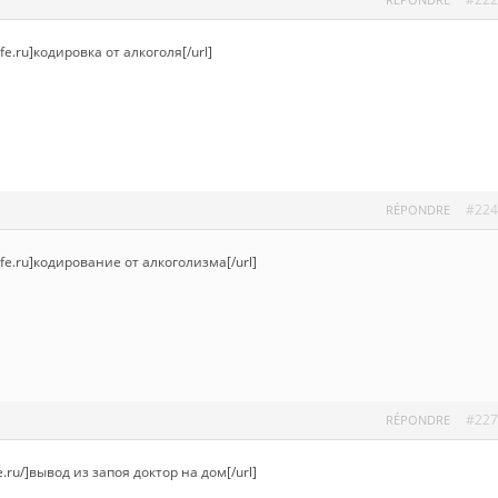
ufe.ru]кодировка от алкоголя[/url]
#224
RÉPONDRE
-ufe.ru]кодирование от алкоголизма[/url]
#227
RÉPONDRE
e.ru/]вывод из запоя доктор на дом[/url]