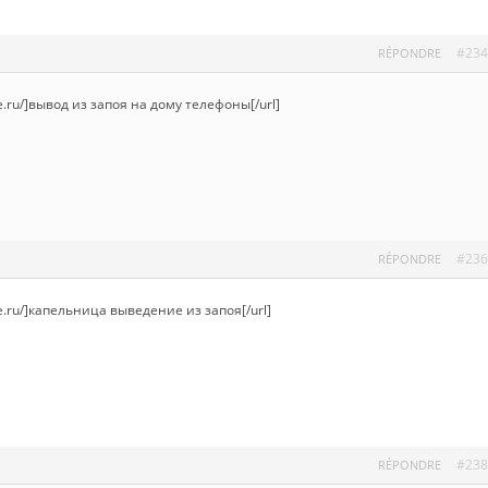
#234
RÉPONDRE
fe.ru/]вывод из запоя на дому телефоны[/url]
#236
RÉPONDRE
ufe.ru/]капельница выведение из запоя[/url]
#238
RÉPONDRE