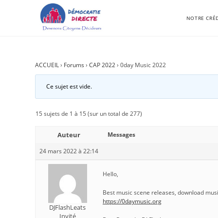
NOTRE CRÉ
ACCUEIL
›
Forums
›
CAP 2022
›
0day Music 2022
Ce sujet est vide.
15 sujets de 1 à 15 (sur un total de 277)
Auteur
Messages
24 mars 2022 à 22:14
Hello,
Best music scene releases, download music
https://0daymusic.org
DJFlashLeats
Invité