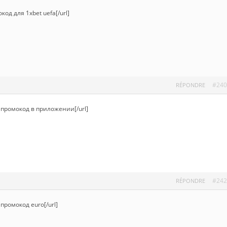
код для 1xbet uefa[/url]
#240
RÉPONDRE
t промокод в приложении[/url]
#242
RÉPONDRE
 промокод euro[/url]