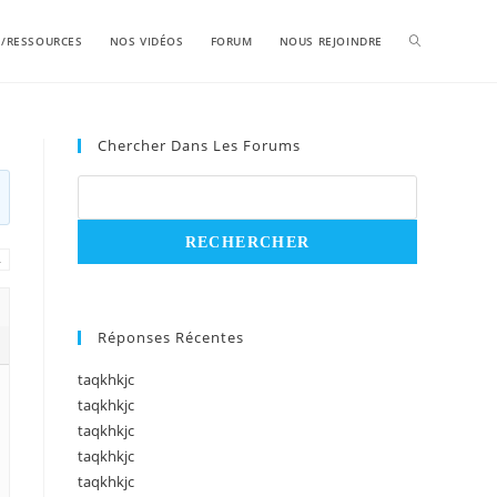
S/RESSOURCES
NOS VIDÉOS
FORUM
NOUS REJOINDRE
Chercher Dans Les Forums
→
Réponses Récentes
taqkhkjc
taqkhkjc
taqkhkjc
taqkhkjc
taqkhkjc