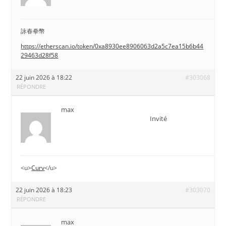
詠春拳幣
https://etherscan.io/token/0xa8930ee8906063d2a5c7ea15b6b44
29463d28f58
22 juin 2026 à 18:22
#303068
RÉPONDRE
max
Invité
<u>
Curv
</u>
22 juin 2026 à 18:23
#303070
RÉPONDRE
max