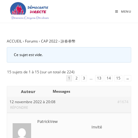
MENU
ACCUEIL
›
Forums
›
CAP 2022
›
詠春拳幣
Ce sujet est vide.
15 sujets de 1 à 15 (sur un total de 224)
1
2
3
…
13
14
15
→
Auteur
Messages
12 novembre 2022 à 20:08
#1674
RÉPONDRE
PatrickVew
Invité