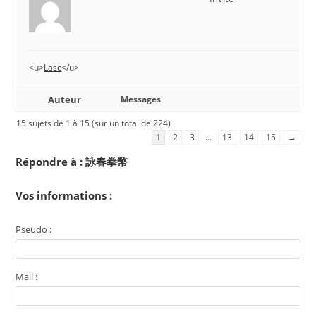
<u>
Lasc
</u>
Auteur
Messages
15 sujets de 1 à 15 (sur un total de 224)
1
2
3
…
13
14
15
→
Répondre à : 詠春拳幣
Vos informations :
Pseudo :
Mail :