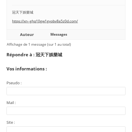
冠天下娛樂城
https://xn--ghq10gw1gvobv8a5z0d.com/
Auteur
Messages
Affichage de 1 message (sur 1 au total)
Répondre à : 冠天下娛樂城
Vos informations :
Pseudo :
Mail :
Site :