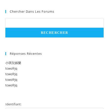
Chercher Dans Les Forums
Réponses Récentes
小琪兒娛樂
tcwofrjq
tcwofrjq
tcwofrjq
tcwofrjq
Identifiant: