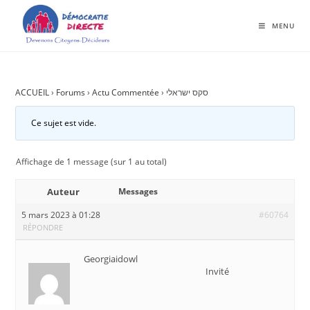
MENU
ACCUEIL
›
Forums
›
Actu Commentée
›
סקס ישראלי
Ce sujet est vide.
Affichage de 1 message (sur 1 au total)
Auteur
Messages
5 mars 2023 à 01:28
#60764
RÉPONDRE
Georgiaidowl
Invité