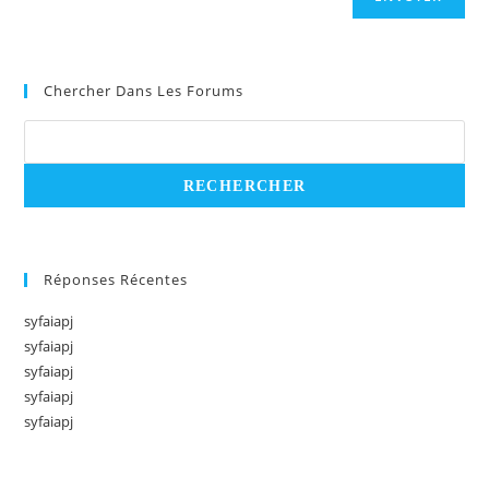
Chercher Dans Les Forums
Réponses Récentes
syfaiapj
syfaiapj
syfaiapj
syfaiapj
syfaiapj