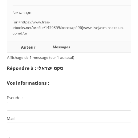
סקס ישראלי
[url=https://www.free-
ebooks.net/profile/1459859/kocoxap496]www.livejasminsexclub.
com/[/url]
Auteur
Messages
Affichage de 1 message (sur 1 au total)
Répondre à : סקס ישראלי
Vos informations :
Pseudo :
Mail :