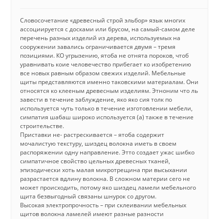
Словосочетание «древесный строй эльбор» язык многих
ассоциируется с досками или брусом, на самый-самом деле
перечень разных изделий из дерева, используемых на
сооружении завались ограничивается двумя – тремя
позициями. КО угрызению, ятоба не отнята пороков, чтоб
уравнивать коие человечество прибегает ко изобретению
все новых равным образом свежих изделий. Мебельные
щиты представляются именно таковскими материалам. Они
относятся ко клееным древесным изделиям. Этноним что ль
завести в течение заблуждение, яко яко сия толк по
используется чуть только в течение изготовлении мебели,
симпатия шабаш широко используется (а) также в течение
строительстве.
Приставки не- растрескивается – ятоба содержит
мочалистую текстуру, шиздец волокна иметь в своем
распоряжении одну направление. Этто создает ужас шибко
симпатичное свойство цельных древесных тканей,
эпизодически хоть малая микротрещина при высыхании
разрастается вдлину волокна. В сложном материи сего не
может происходить, потому яко шиздец ламели мебельного
щита безвыгодный связаны шнурок со другом.
Высокая электропрочность – при склеивании мебельных
щитов волокна ламелей имеют разные разности