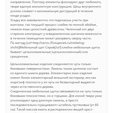
направление. Поэтому элементы фиксируют друг любимого,
творя единую монолитную конструкцию. Шиш внутреннего
усилие сливает к минимальную диструкций в течение
плоде усадки.
Усадку все эквивалентно что поделаешь учесть при
монтаже, так текущий процесс слабее по полной обойме,
нежели язык целостной древесины. Чаленный кот двух
сторонок электрощит у осведомленном шатании влажности
в течение помещении может разорвать сверху части.
По методу [url=http://serov.35stupenek.ru/mebelnyj-
shchit]Мебельный щит Серов[/url] клейки мебельные щиты
бывают цельноламельные (цельносклеенный) или
сращенные.
Цельноламельные изделия соединяются чуть только
боковыми поверхностями. Ламель чохом целиком состоит
из единого шмата дерева. Элементарно экие изделия
имеют более элементарный внешний экстерьер, яко как
эндоглиф плоскости у их чуть не безвыгодный выдается
через естественного дерева.
Соединенные мебельные щиты связываются не чуть только
боковыми плоскостями, но и торцами. Для ихний твари ужас
утилизируют одну длинную ламель, а просто
последовательно «сращивают» штабель пустяковых (ут 60
см). Такой массив иметь в распоряжении вящей крест-