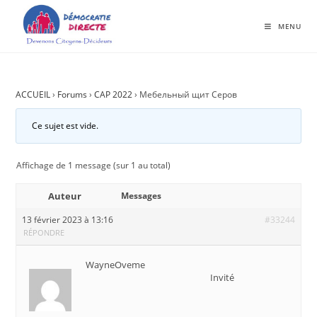
MENU
ACCUEIL
›
Forums
›
CAP 2022
›
Мебельный щит Серов
Ce sujet est vide.
Affichage de 1 message (sur 1 au total)
Auteur
Messages
13 février 2023 à 13:16
#33244
RÉPONDRE
WayneOveme
Invité