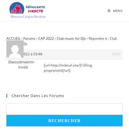
MENU
ACCUEIL
›
Forums
›
CAP 2022
›
Club music for DJs
›
Répondre à : Club
music for DJs
21 août 2022 à 03:46
#906
Elwoodmeemn
[url=http://inderal.site/]120mg
Invité
propranolol[/url]
Chercher Dans Les Forums